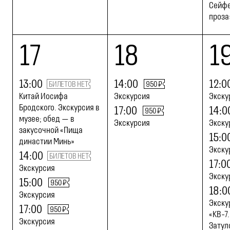
Сейфе
проза
17
18
1
13:00
14:00
12:0
БИЛЕТОВ НЕТ
950 ₽
Китай Иосифа
Экскурсия
Экску
Бродского. Экскурсия в
17:00
14:0
950 ₽
музее; обед — в
Экскурсия
Экску
закусочной «Пища
15:0
династии Минь»
Экску
14:00
БИЛЕТОВ НЕТ
17:0
Экскурсия
Экску
15:00
950 ₽
18:0
Экскурсия
Экску
17:00
950 ₽
«КВ-7
Экскурсия
Затул