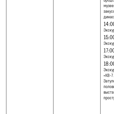
Бродс
музее
закус
динас
14:0
Экску
15:0
Экску
17:0
Экску
18:0
Экску
«КВ-7
Затул
полов
выста
прост