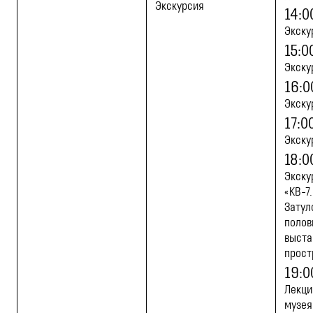
Экскурсия
14:0
Экску
15:0
Экску
16:0
Экску
17:0
Экску
18:0
Экску
«КВ-7
Затул
полов
выста
прост
19:0
Лекци
музея