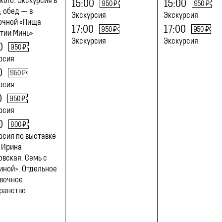
кого. Экскурсия в
15:00
15:00
950 ₽
950 ₽
; обед — в
Экскурсия
Экскурсия
очной «Пища
17:00
17:00
950 ₽
950 ₽
тии Минь»
Экскурсия
Экскурсия
0
950 ₽
рсия
0
950 ₽
рсия
0
950 ₽
рсия
0
800 ₽
рсия по выставке
. Ирина
овская. Семь с
иной». Отдельное
вочное
ранство