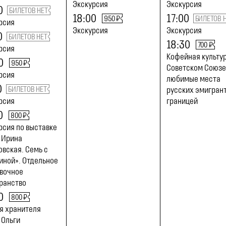
Экскурсия
Экскурсия
0
БИЛЕТОВ НЕТ
18:00
17:00
950 ₽
БИЛЕТОВ 
рсия
Экскурсия
Экскурсия
0
БИЛЕТОВ НЕТ
18:30
700 ₽
рсия
Кофейная культур
0
950 ₽
Советском Союзе
рсия
любимые места
0
БИЛЕТОВ НЕТ
русских эмигрант
рсия
границей
0
800 ₽
рсия по выставке
. Ирина
овская. Семь с
иной». Отдельное
вочное
ранство
0
800 ₽
я хранителя
 Ольги