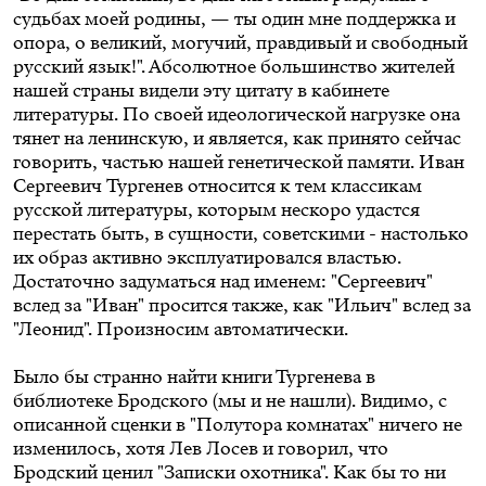
судьбах моей родины, — ты один мне поддержка и
опора, о великий, могучий, правдивый и свободный
русский язык!". Абсолютное большинство жителей
нашей страны видели эту цитату в кабинете
литературы. По своей идеологической нагрузке она
тянет на ленинскую, и является, как принято сейчас
говорить, частью нашей генетической памяти. Иван
Сергеевич Тургенев относится к тем классикам
русской литературы, которым нескоро удастся
перестать быть, в сущности, советскими - настолько
их образ активно эксплуатировался властью.
Достаточно задуматься над именем: "Сергеевич"
вслед за "Иван" просится также, как "Ильич" вслед за
"Леонид". Произносим автоматически.
Было бы странно найти книги Тургенева в
библиотеке Бродского (мы и не нашли). Видимо, с
описанной сценки в "Полутора комнатах" ничего не
изменилось, хотя Лев Лосев и говорил, что
Бродский ценил "Записки охотника". Как бы то ни