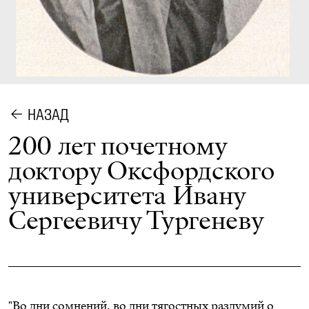
НАЗАД
200 лет почетному
доктору Оксфордского
университета Ивану
Сергеевичу Тургеневу
"Во дни сомнений, во дни тягостных раздумий о