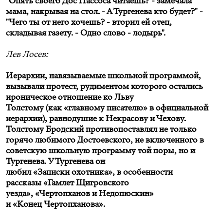
"Опять своего Дос Пассоса читаешь? - замечала
мама, накрывая на стол. - А Тургенева кто будет?" -
"Чего ты от него хочешь? - вторил ей отец,
складывая газету. - Одно слово - лодырь".
Лев Лосев:
Иерархии, навязываемые школьной программой,
вызывали протест, рудиментом которого остались
ироническое отношение ко Льву
Толстому (как «главному писателю» в официальной
иерархии), равнодушие к Некрасову и Чехову.
Толстому Бродский противопоставлял не только
горячо любимого Достоевского, не включенного в
советскую школьную программу той поры, но и
Тургенева. У Тургенева он
любил «Записки охотника», в особенности
рассказы «Гамлет Щигровского
уезда», «Чертопханов и Недопюскин»
и «Конец Чертопханова».