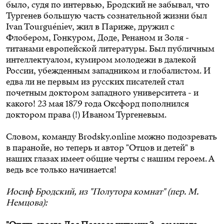
было, судя по интервью, Бродский не забывал, что
Тургенев большую часть сознательной жизни был
Ivan Tourguéniev, жил в Париже, дружил с
Флобером, Гонкуром, Доде, Ренаном и Золя -
титанами европейской литературы. Был публичным
интеллектуалом, кумиром молодежи в далекой
России, убежденным западником и глобалистом. И
едва ли не первым из русских писателей стал
почетным доктором западного университета - и
какого! 23 мая 1879 года Оксфорд пополнился
доктором права (!) Иваном Тургеневым.
Словом, команду Brodsky.online можно подозревать
в паранойе, но теперь и автор "Отцов и детей" в
наших глазах имеет общие черты с нашим героем. А
ведь все только начинается!
Иосиф Бродский, из "Полутора комнат" (пер. М.
Немцова):