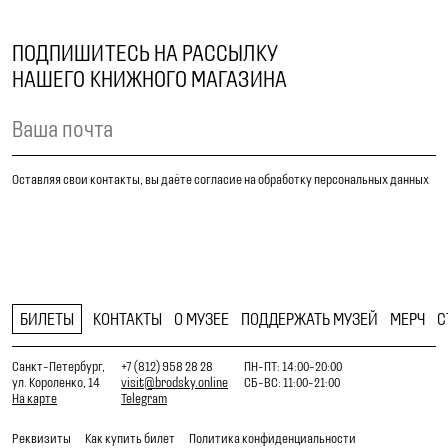
ПОДПИШИТЕСЬ НА РАССЫЛКУ
НАШЕГО КНИЖНОГО МАГАЗИНА
Оставляя свои контакты, вы даёте согласие на обработку персональных данных
БИЛЕТЫ
КОНТАКТЫ
О МУЗЕЕ
ПОДДЕРЖАТЬ МУЗЕЙ
МЕРЧ
С
Санкт-Петербург,
+7 (812) 958 28 28
ПН-ПТ: 14:00-20:00
ул. Короленко, 14
visit@brodsky.online
СБ-ВС: 11:00-21:00
На карте
Telegram
Реквизиты
Как купить билет
Политика конфиденциальности