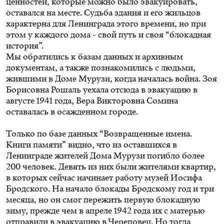
ценностей, которые можно было эвакуировать,
оставался на месте. Судьба здания и его жильцов
характерна для Ленинграда этого времени, но при
этом у каждого дома - свой путь и своя “блокадная
история”.
Мы обратились к базам данных и архивным
документам, а также познакомились с людьми,
жившими в Доме Мурузи, когда началась война. Зоя
Борисовна Рошаль уехала отсюда в эвакуацию в
августе 1941 года, Вера Викторовна Сомина
оставалась в осажденном городе.
Только по базе данных “Возвращенные имена.
Книги памяти” видно, что из оставшихся в
Ленинграде жителей Дома Мурузи погибло более
200 человек. Девять из них были жителями квартир,
в которых сейчас начинает работу музей Иосифа
Бродского. На начало блокады Бродскому год и три
месяца, но он смог пережить первую блокадную
зиму, прежде чем в апреле 1942 года их с матерью
отправили в эвакуацию в Череповец
. Но тогда