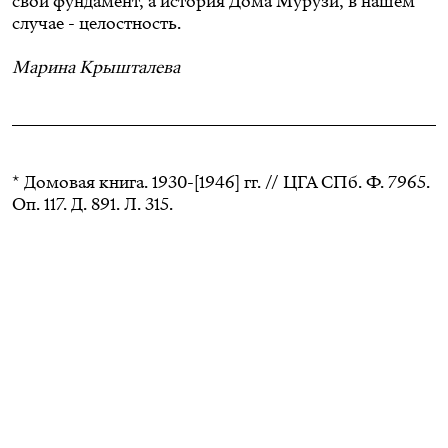
свой фундамент, а история Дома Мурузи, в нашем
случае - целостность.
Марина Крышталева
* Домовая книга. 1930-[1946] гг. // ЦГА СПб. Ф. 7965.
Оп. 117. Д. 891. Л. 315.