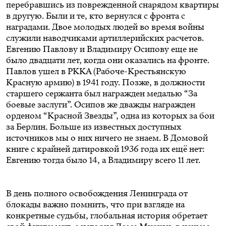
перебравшись из поврежденной снарядом квартиры
в другую. Были и те, кто вернулся с фронта с
наградами. Двое молодых людей во время войны
служили наводчиками артиллерийских расчетов.
Евгению Павлову и Владимиру Осипову еще не
было двадцати лет, когда они оказались на фронте.
Павлов ушел в РККА (Рабоче-Крестьянскую
Красную армию) в 1941 году. Позже, в должности
старшего сержанта был награжден медалью “За
боевые заслуги”. Осипов же дважды награжден
орденом “Красной Звезды”, одна из которых за бои
за Берлин. Больше из известных доступных
источников мы о них ничего не знаем. В Домовой
книге с крайней датировкой 1936 года их ещё нет:
Евгению тогда было 14, а Владимиру всего 11 лет.
В день полного освобождения Ленинграда от
блокады важно помнить, что при взгляде на
конкретные судьбы, глобальная история обретает