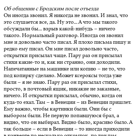
Об общении с Бродским после отъезда
Он иногда звонил. Я никогда не звонил. И знал, что
это слушается все, да. Ну это... А что мы такого
обсуждали бы... взрыв какой-нибудь – ничего
такого. Нормальный разговор. Иногда он звонил
мне и довольно часто писал. Я плохо письма пишу и
редко ему писал. Он мне писал довольно часто,
открытки присылал чаще. Пару раз он присылал
стихи какие-то и, как ни странно, они доходили.
Напечатанные на машинке или копию – не то, что
под копирку сделано. Может ксероксы тогда уже
были – я не знаю. Пару раз он присылал стихи,
просто, в почтовый ящик, никакие не заказные,
ничего. И открытки присылал, обычно, когда он
куда-то ехал. Там – в Венеции – из Венеции пришлет.
Ему важно, чтобы картинки были. Они бы с
выбором были. Не первую попавшуюся брал, а
видно, что он выбирал. Видно было, красиво было. А
так больше – если в Венеции – то иногда приходили
в конверте по несколько открыток, по три там.