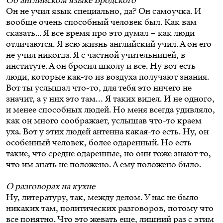
Об английском языке Бродского
Он не учил язык специально, да? Он самоучка. И
вообще очень способный человек был. Как вам
сказать... Я все время про это думал – как люди
отличаются. Я всю жизнь английский учил. А он его
не учил никогда. Я с частной учительницей, в
институте. А он бросил школу и все. Ну вот есть
люди, которые как-то из воздуха получают знания.
Вот ты услышал что-то, для тебя это ничего не
значит, а у них это там… Я таких видел. И не одного,
и менее способных людей. Но меня всегда удивляло,
как он много соображает, услышав что-то краем
уха. Вот у этих людей антенна какая-то есть. Ну, он
особенный человек, более одаренный. Но есть
такие, что средне одаренные, но они тоже знают то,
что им знать не положено. А ему положено было.
О разговорах на кухне
Ну, литературу, так, между делом. У нас не было
никаких там, политических разговоров, потому что
все понятно. Что это жевать еще, лишний раз с этим