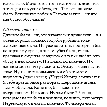
иметь дело. Мало того, что и так имеешь дело, так
это еще и на кухне обсуждать. Там все понятно
было. Вступление войск в Чехословакию – ну что,
мы будем обсуждать?
Об американизме
Джинсы были – ну, это чуваки ему привозили – и я
очень хорошо помню, голубая рубашка тоже
заграничная была. Но уже воротник протертый был
по верхнему краю, а она голубая была, очень
красивая и ему шла, и видимо он так ее любил, что
«буду в ней ходить». И в джинсах, конечно. И о
джинсы мог спичку зажигать. Этому и меня научил
тоже. Ну ты ногу подымаешь и об это место
чиркаешь
(показывает)
.
(Пауза)
Иногда зажигается.
Я себе правда один раз порвал шерстяные штаны
таким образом. Конечно, был какой-то
американизм. И в кино. Ну там было 2,5 кина,
которые мы любили в жизни и, конечно, литературу.
Переводную он читал, конечно. Фолкнера читал.