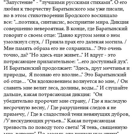
“Запустение” - “лучшими русскими стихами”.
О его
любви к творчеству Баратынского
мы уже писали,
но в этом стихотворении Бродского восхищало
все: "...поэтика, синтаксис, восприятие мира. Дикция
совершенно невероятная. В конце, где Баратынский
говорит о своем отце: "Давно кругом меня о нем
умолкнул слух, / Прияла прах его далекая могила. /
Мне память образа его не сохранила…" Это очень
точно, да? "Но здесь еще живет..." И вдруг - это
потрясающее прилагательное: "...его доступный дух".
И Баратынский продолжает: "Здесь, друг мечтанья и
природы, Я познаю его вполне..." Это Баратынский
об отце… "Он вдохновением волнуется во мне, / Он
славить мне велит леса, долины, воды..." И слушайте
дальше, какая потрясающая дикция: "Он
убедительно пророчит мне страну, / Где я наследую
несрочную весну, / Где разрушения следов я не
примечу, / Где в сладостной тени невянущих дубров,
/У нескудеющих ручьев..." Какая потрясающая
трезвость по поводу того света! "Я тень, священную
мне, встречу". По-моему, это гениальные стихи".