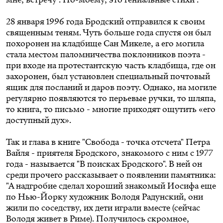
28 января 1996 года Бродский отправился к своим
священным теням. Чуть больше года спустя он был
похоронен на кладбище Сан Микеле, а его могила
стала местом паломничества поклонников поэта -
при входе на протестантскую часть кладбища, где он
захоронен, был установлен специальный почтовый
ящик для посланий и даров поэту. Однако, на могиле
регулярно появляются то перьевые ручки, то шляпа,
то книга, то письмо - многие приходят ощутить «его
доступный дух».
Так и глава в книге "Свобода - точка отсчета" Петра
Вайля - приятеля Бродского, знакомого с ним с 1977
года - называется "В поисках Бродского". В ней он
среди прочего рассказывает о появлении памятника:
"А надгробие сделал хороший знакомый Иосифа еще
по Нью-Йорку художник Володя Радунский, они
жили по соседству, их дети играли вместе (сейчас
Володя живет в Риме). Получилось скромное,