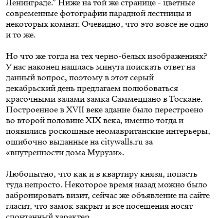
Ленинграде.” Ниже на той же странице - цветные
современные фотографии парадной лестницы и
некоторых комнат. Очевидно, что это вовсе не одно
и то же.
Но что же тогда на тех черно-белых изображениях?
У нас наконец нашлась минута поискать ответ на
данный вопрос, поэтому в этот серый
декабрьский день предлагаем
полюбоваться
красочными залами замка Саммеццано в Тоскане.
Построенное в XVII веке здание было перестроено
во второй половине XIX века, именно тогда и
появились роскошные неомавританские интерьеры,
ошибочно выданные на citywalls.ru за
«внутренности дома Мурузи».
Любопытно, что как и в квартиру князя, попасть
туда непросто. Некоторое время назад можно было
забронировать визит, сейчас же объявление
на сайте
гласит, что замок закрыт и все посещения носят
спонтанный характер.