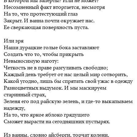
В которой мы заперты? Или не может?
Несомненный факт вторгается, несмотря
На то, что протестующий глаз
Закрыт. И ванна почти окружает нас.
Ее сверкающая поверхность пуста.
Или зря
Наши дурацкие голые бока заставляют
Создать что то, чтобы прикрыть
Невыносимую наготу:
Четкость не в праве разгуливать свободно;
Каждый день требует от нас целый мир сотворить,
Какой угодно, лишь бы спрятать свой ужас в одежду
Разноцветных выдумок. И мы маскируем
старинный страх,
Зеленя его под райскую зелень, и где-то выкапываем
надежду,
На то, что яркое яблоко грядущего
Сможет вырасти на сегодняшних пустырях.
Из ванны, словно айсберги, торчат колени,