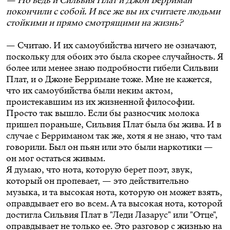
— Но ведь и Сильвия Плат и Джон Берриман
покончили с собой. И все же вы их считаете людьми
стойкими и прямо смотрящими на жизнь?
— Считаю. И их самоубийства ничего не означают,
поскольку для обоих это была скорее случайность. Я
более или менее знаю подробности гибели Сильвии
Плат, и о Джоне Берримане тоже. Мне не кажется,
что их самоубийства были неким актом,
проистекавшим из их жизненной философии.
Просто так вышло. Если бы разносчик молока
пришел пораньше, Сильвия Плат была бы жива. И в
случае с Берриманом так же, хотя я не знаю, что там
говорили. Был он пьян или это были наркотики —
он мог остаться живым.
Я думаю, что нота, которую берет поэт, звук,
который он пропевает, — это действительно
музыка, и та высокая нота, которую он может взять,
оправдывает его во всем. А та высокая нота, которой
достигла Сильвия Плат в "Леди Лазарус" или "Отце",
оправдывает не только ее. Это разговор с жизнью на