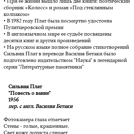
• При ее жизни вышло лишь две книги: поэтический
сборник «Колосс» и роман «Под стеклянным
колпаком»
• В 1982 году Плат была посмертно удостоена
Пулитцеровской премии
• В англоязычном мире ее судьбе посвящены
десятки книг и других произведений
• На русском языке
полное собрание стихотворений
Сильвии Плат в переводе Василия Бетаки
было
подготовлено издательством "Наука" в легендарной
серии "Литературные памятники"
Сильвия Плат
"Повесть о ванне"
1956
пер. с англ. Василия Бетаки
Фотокамера глаза отмечает
Стены - голые, крашенные.
Свет кожу дочиста сдирает