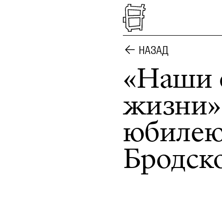
НАЗАД
«Наши 
жизни»
юбилею
Бродск