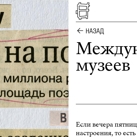
НАЗАД
Междун
музеев
Если вечера пятни
настроения, то ест