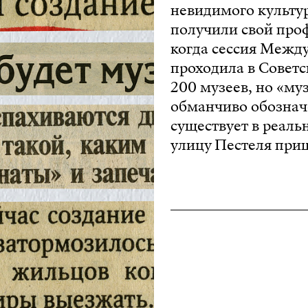
невидимого культу
получили свой проф
когда сессия Между
проходила в Советс
200 музеев, но «му
обманчиво обозначе
существует в реаль
улицу Пестеля при