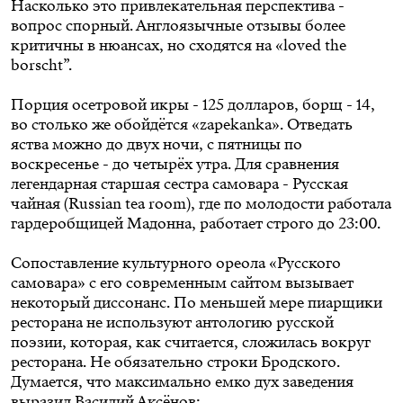
Насколько это привлекательная перспектива -
вопрос спорный. Англоязычные отзывы более
критичны в нюансах, но сходятся на «loved the
borscht”.
Порция осетровой икры - 125 долларов, борщ - 14,
во столько же обойдётся «zapekanka». Отведать
яства можно до двух ночи, с пятницы по
воскресенье - до четырёх утра. Для сравнения
легендарная старшая сестра самовара - Русская
чайная (Russian tea room), где по молодости работала
гардеробщицей Мадонна, работает строго до 23:00.
Сопоставление культурного ореола «Русского
самовара» с его современным сайтом вызывает
некоторый диссонанс. По меньшей мере пиарщики
ресторана не используют антологию русской
поэзии, которая, как считается, сложилась вокруг
ресторана. Не обязательно строки Бродского.
Думается, что максимально емко дух заведения
выразил Василий Аксёнов: