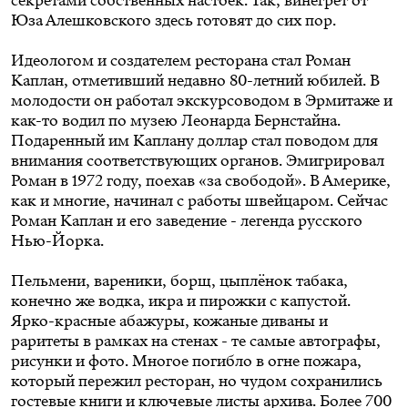
секретами собственных настоек. Так, винегрет от
Юза Алешковского здесь готовят до сих пор.
Идеологом и создателем ресторана стал Роман
Каплан, отметивший недавно 80-летний юбилей. В
молодости он работал экскурсоводом в Эрмитаже и
как-то водил по музею Леонарда Бернстайна.
Подаренный им Каплану доллар стал поводом для
внимания соответствующих органов. Эмигрировал
Роман в 1972 году, поехав «за свободой». В Америке,
как и многие, начинал с работы швейцаром. Сейчас
Роман Каплан и его заведение - легенда русского
Нью-Йорка.
Пельмени, вареники, борщ, цыплёнок табака,
конечно же водка, икра и пирожки с капустой.
Ярко-красные абажуры, кожаные диваны и
раритеты в рамках на стенах - те самые автографы,
рисунки и фото. Многое погибло в огне пожара,
который пережил ресторан, но чудом сохранились
гостевые книги и ключевые листы архива. Более 700