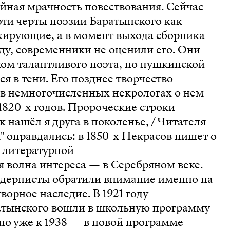
йная мрачность повествования. Сейчас
ти черты поэзии Баратынского как
кирующие, а в момент выхода сборника
году, современники не оценили его. Они
ом талантливого поэта, но пушкинской
я в тени. Его позднее творчество
 в немногочисленных некрологах о нем
 1820-х годов. Пророческие строки
к нашёл я друга в поколенье, / Читателя
я" оправдались: в 1850-х Некрасов пишет о
-литературной
я волна интереса — в Серебряном веке.
одернисты обратили внимание именно на
ворное наследие. В 1921 году
атынского вошли в школьную программу
но уже к 1938 — в новой программе