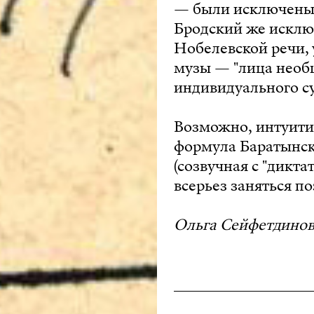
— были исключены, 
Бродский же исклю
Нобелевской речи, 
музы — "лица необ
индивидуального с
Возможно, интуити
формула Баратынско
(созвучная с "диктат
всерьез заняться по
Ольга Сейфетдино