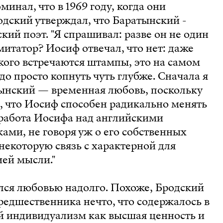
инал, что в 1969 году, когда они
дский утверждал, что Баратынский -
кий поэт. "Я спрашивал: разве он не один
митатор? Иосиф отвечал, что нет: даже
ского встречаются штампы, это на самом
до просто копнуть чуть глубже. Сначала я
тынский — временная любовь, поскольку
, что Иосиф способен радикально менять
 работа Иосифа над английскими
ми, не говоря уж о его собственных
 некоторую связь с характерной для
ей мысли."
лся любовью надолго. Похоже, Бродский
редшественника нечто, что содержалось в
й индивидуализм как высшая ценность и