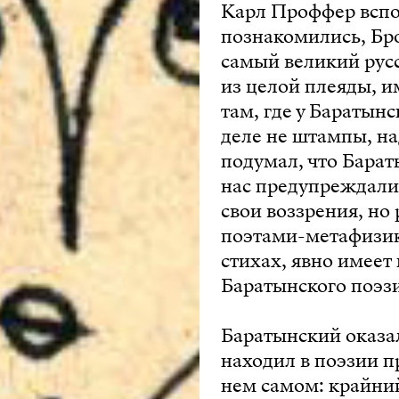
Карл Проффер вспом
познакомились, Бро
самый великий русс
из целой плеяды, и
там, где у Баратын
деле не штампы, на
подумал, что Бара
нас предупреждали
свои воззрения, но
поэтами-метафизика
стихах, явно имеет
Баратынского поэзи
Баратынский оказа
находил в поэзии п
нем самом: крайни