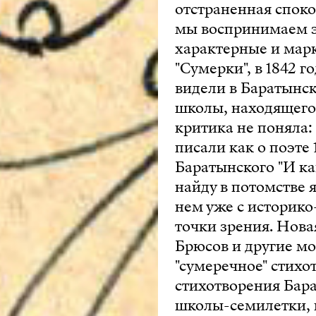
отстраненная споко
мы воспринимаем э
характерные и мар
"Сумерки", в 1842 
видели в Баратынск
школы, находящегос
критика не поняла:
писали как о поэте
Баратынского "И ка
найду в потомстве 
нем уже с историко
точки зрения. Нова
Брюсов и другие м
"сумеречное" стихот
стихотворения Бар
школы-семилетки, 