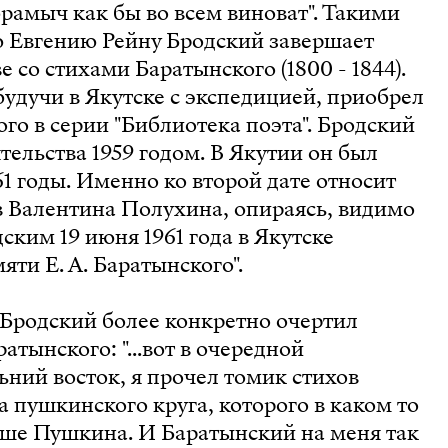
брамыч как бы во всем виноват". Такими
ю Евгению Рейну Бродский завершает
е со стихами Баратынского (1800 - 1844).
будучи в Якутске с экспедицией, приобрел
го в серии "Библиотека поэта". Бродский
тельства 1959 годом. В Якутии он был
61 годы. Именно ко второй дате относит
в Валентина Полухина, опираясь, видимо
ским 19 июня 1961 года в Якутске
яти Е. А. Баратынского".
 Бродский более конкретно очертил
атынского: "...вот в очередной
ьний восток, я прочел томик стихов
а пушкинского круга, которого в каком то
ыше Пушкина. И Баратынский на меня так