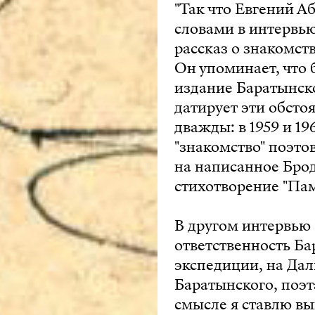
"Так что Евгений А
словами в интервь
рассказ о знакомств
Он упоминает, что 
издание Баратынско
датирует эти обстоя
дважды: в 1959 и 19
"знакомство" поэто
на написанное Брод
стихотворение "Пам
В другом интервью
ответственность Бар
экспедиции, на Дал
Баратынского, поэт
смысле я ставлю в