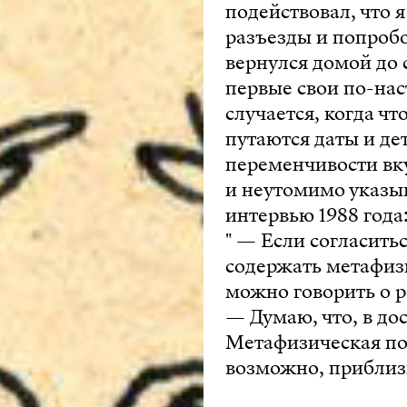
подействовал, что 
разъезды и попробов
вернулся домой до 
первые свои по-нас
случается, когда ч
путаются даты и де
переменчивости вк
и неутомимо указыв
интервью 1988 года
" — Если согласить
содержать метафизи
можно говорить о 
— Думаю, что, в до
Метафизическая поэ
возможно, приблизи