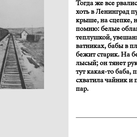
Тогда же все рвали
хоть в Ленинград п
крыше, на сцепке, 
помню: белые облак
теплушкой, увешан
ватниках, бабы в пл
бежит старик. На бе
лысый; он тянет рук
тут какая-то баба,
схватила чайник и 
пар.