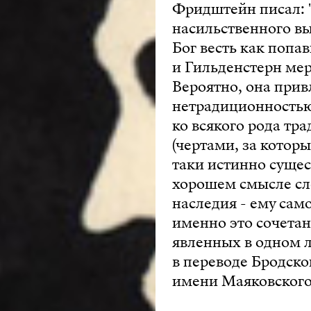
Фридштейн писал: 
насильственного вы
Бог весть как попа
и Гильденстерн мер
Вероятно, она при
нетрадиционностью
ко всякого рода тр
(чертами, за кото
таки истинно сущес
хорошем смысле сло
наследия - ему сам
именно это сочетан
явленных в одном л
в переводе Бродско
имени Маяковского