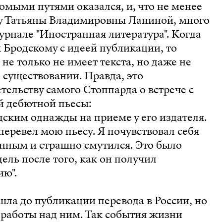
омыми путями оказался, и, что не менее
 у Татьяны Владимировны Ланиной, много
урнале "Иностранная литература". Когда
 Бродскому с идеей публикации, то
 не только не имеет текста, но даже не
 существовании. Правда, это
тельству самого Стоппарда о встрече с
й дебютной пьесы:
одским однажды на приеме у его издателя.
 перевел мою пьесу. Я почувствовал себя
нным и страшно смутился. Это было
дель после того, как он получил
ю".
шла до публикации перевода в России, но
е работы над ним. Так события жизни