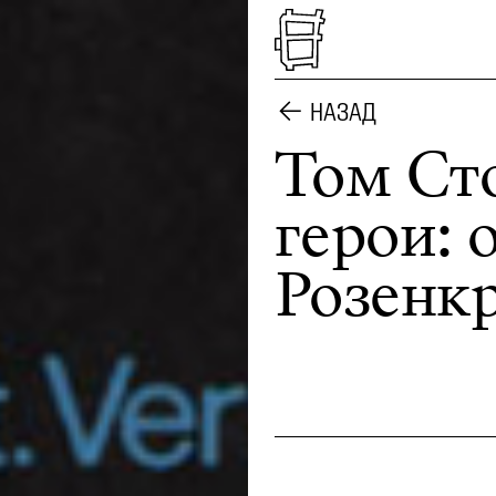
НАЗАД
Том Сто
герои: 
Розенк