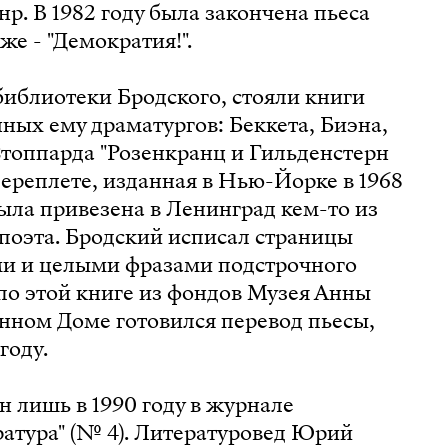
нр. В 1982 году была закончена пьеса
же - "Демократия!".
иблиотеки Бродского, стояли книги
ых ему драматургов: Беккета, Биэна,
Стоппарда "Розенкранц и Гильденстерн
переплете, изданная в Нью-Йорке в 1968
была привезена в Ленинград кем-то из
поэта. Бродский исписал страницы
и и целыми фразами подстрочного
по этой книге из фондов Музея Анны
нном Доме готовился перевод пьесы,
году.
 лишь в 1990 году в журнале
атура" (№ 4). Литературовед Юрий