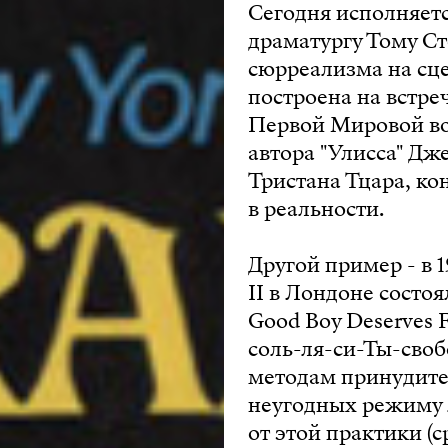
Сегодня исполняетс
драматургу Тому Ст
сюрреализма на сцен
построена на встр
Первой Мировой в
автора "Улисса" Дж
Тристана Тцара, ко
в реальности.
Другой пример - в 
II в Лондоне состо
Good Boy Deserves 
соль-ля-си-Ты-сво
методам принудите
неугодных режиму 
от этой практики (