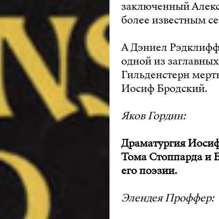
заключенный Алекс
более известным се
А Дэниел Рэдклифф 
одной из заглавных
Гильденстерн мертв
Иосиф Бродский.
Яков Гордин:
Драматургия Иосиф
Тома Стоппарда и 
его поэзии.
Элендея Проффер: