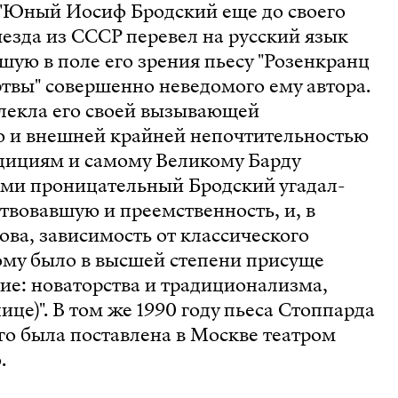
"Юный Иосиф Бродский еще до своего
езда из СССР перевел на русский язык
вшую в поле его зрения пьесу "Розенкранц
твы" совершенно неведомого ему автора.
влекла его своей вызывающей
 и внешней крайней непочтительностью
адициям и самому Великому Барду
рыми проницательный Бродский угадал-
твовавшую и преемственность, и, в
ва, зависимость от классического
ому было в высшей степени присуще
ие: новаторства и традиционализма,
ице)". В том же 1990 году пьеса Стоппарда
го была поставлена в Москве театром
.