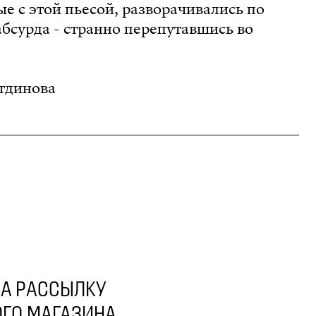
ые с этой пьесой, разворачивались по
 абсурда - странно перепутавшись во
етдинова
А РАССЫЛКУ
ГО МАГАЗИНА