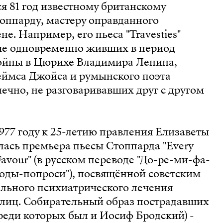
я 81 год известному британскому
оппарду, мастеру оправданного
е. Например, его пьеса "Travesties"
ече одновременно живших в период
ойны в Цюрихе Владимира Ленина,
еймса Джойса и румынского поэта
нечно, не разговаривавших друг с другом
1977 году к 25-летию правления Елизаветы
ялась премьера пьесы Стоппарда "Every
Favour" (в русском переводе "До-ре-ми-фа-
боды-попроси"), посвящённой советским
льного психиатрического лечения
лиц. Собирательный образ пострадавших
среди которых был и Иосиф Бродский) -