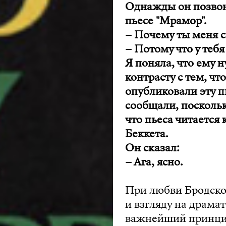
Однажды он позвони
пьесе "Мрамор".
– Почему ты меня с
– Потому что у тебя
Я поняла, что ему 
контрасту с тем, ч
опубликовали эту п
сообщали, поскольк
что пьеса читается
Беккета.
Он сказал:
– Ага, ясно.
При любви Бродско
и взгляду на драма
важнейший принцип