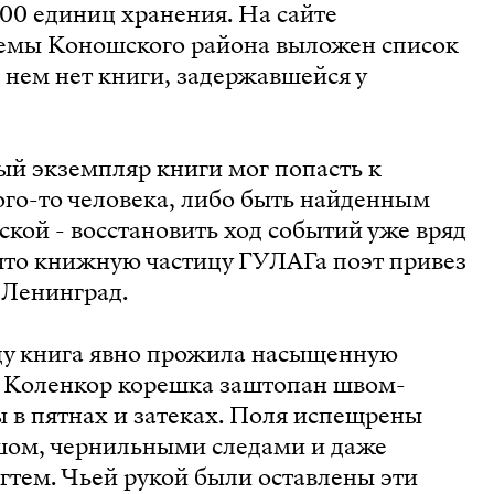
000 единиц хранения. На сайте
емы Коношского района выложен список
в нем нет книги, задержавшейся у
ый экземпляр книги мог попасть к
ого-то человека, либо быть найденным
кой - восстановить ход событий уже вряд
 что книжную частицу ГУЛАГа поэт привез
в Ленинград.
оду книга явно прожила насыщенную
 Коленкор корешка заштопан швом-
 в пятнах и затеках. Поля испещрены
ом, чернильными следами и даже
гтем. Чьей рукой были оставлены эти