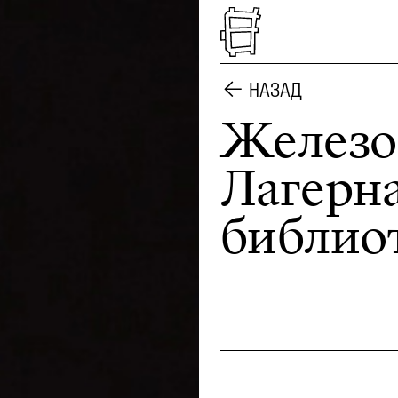
НАЗАД
Железо
Лагерн
библио