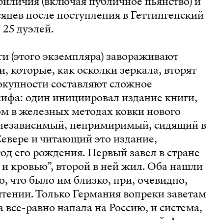
иличия (включая публичное пьянство) и
сяцев после поступления в Геттингенский
 25 дуэлей.
ги (этого экземпляра) завораживают
, которые, как осколки зеркала, вторят
овокупности составляют сложное
сифа: один инициировал издание книги,
ром в железных методах ковки нового
- независимый, непримиримый, сидящий в
Севере и читающий это издание,
год его рождения. Первый завел в стране
и кровью”, второй в ней жил. Оба нашли
о, что было им близко, при, очевидно,
тении. Только Германия вопреки заветам
 все-равно напала на Россию, и система,