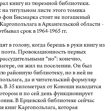
рал книгу из тюремной библиотеки.
: на титульном листе этого томика
 фон Бисмарка стоит не погашеный
аргопольлага в Архангельской области -
отбывал срок в 1964-1965 гг.
ят в голову, когда берешь в руки книгу из
 поэта. Провокационность первых
рассудительными “но”: конечно,
лагере, он жил на поселении. Он был
ю районную библиотеку, но в ней не
польлага, да и читательский формуляр
я. В 35 километрах от Коноши находится
котором и по сей день функционирует
ония. В Ерцевской библиотеке сейчас
я книг Каргопольлага, которая