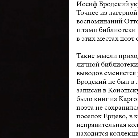
Иосиф Бродский ук
Точнее из лагерной
воспоминаний Отто
штамп библиотеки К
в этих местах поэт 
Такие мысли приход
личной библиотеки
выводов сменяется 
Бродский не был в 
записан в Коношску
было книг из Карго
поэта не сохранилс
поселок Ерцево, в 
исправительная кол
находится коллекци