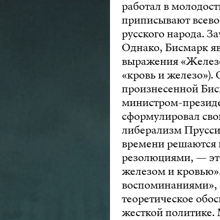
работал в молодост
приписывают всево
русского народа. З
Однако, Бисмарк я
выражения «Железом
«кровь и железо»).
произнесенной Бис
министром-президен
сформулировал свою
либерализм Пруссии
времени решаются 
резолюциями, — это
железом и кровью»
воспоминаниями», о
теоретическое обос
жесткой политике. 