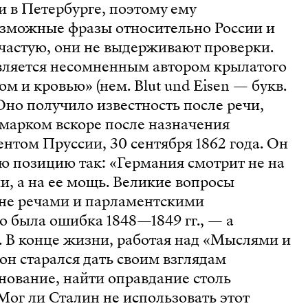
и в Петербурге, поэтому ему
зможные фразы относительно России и
ачастую, они не выдерживают проверки.
вляется несомненным автором крылатого
 и кровью» (нем. Blut und Eisen — букв.
 Оно получило известность после речи,
марком вскоре после назначения
том Пруссии, 30 сентября 1862 года. Он
 позицию так: «Германия смот­рит не на
, а на ее мощь. Великие вопросы
не речами и парламентскими
 была ошибка 1848—1849 гг., — а
. В конце жизни, работая над «Мыслями и
н старался дать своим взглядам
нование, найти оправдание столь
Мог ли Сталин не использовать этот