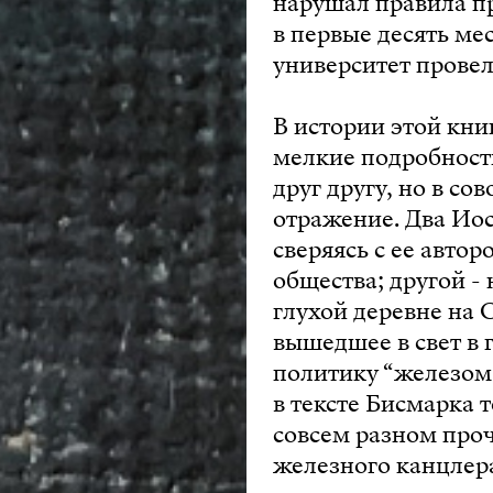
нарушал правила пр
в первые десять ме
университет провел
В истории этой кни
мелкие подробности
друг другу, но в с
отражение. Два Ио
сверяясь с ее авто
общества; другой 
глухой деревне на 
вышедшее в свет в 
политику “железом 
в тексте Бисмарка т
совсем разном проч
железного канцлера