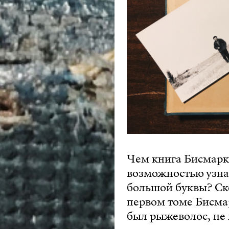
Чем книга Бисмарк
возможностью узнат
большой буквы? Ско
первом томе Бисмар
был рыжеволос, не 