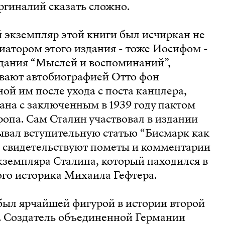
аргиналий сказать сложно.
 экземпляр этой книги был исчиркан не
иатором этого издания - тоже Иосифом -
дания “Мыслей и воспоминаний”,
ывают автобиографией Отто фон
ой им после ухода с поста канцлера,
ана с заключенным в 1939 году пактом
опа. Сам Сталин участвовал в издании
ывал вступительную статью “Бисмарк как
м свидетельствуют пометы и комментарии
кземпляра Сталина, который находился в
ого историка Михаила Гефтера.
был ярчайшей фигурой в истории второй
. Создатель объединенной Германии