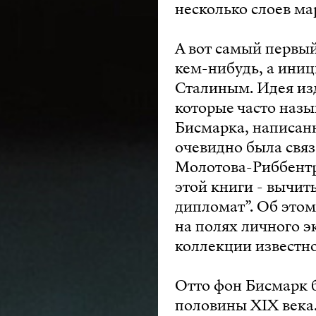
несколько слоев м
А вот самый первый
кем-нибудь, а иниц
Сталиным. Идея из
которые часто наз
Бисмарка, написанн
очевидно была связ
Молотова-Риббентр
этой книги - вычит
дипломат”. Об это
на полях личного э
коллекции известн
Отто фон Бисмарк 
половины XIX века