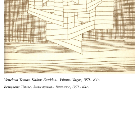
Venclova Tomas. Kalbos Żenklas.- Vilnius: Vagos, 1971.- 64с.
Венцлова Томас. Знак языка.- Вильнюс, 1971.- 64с.