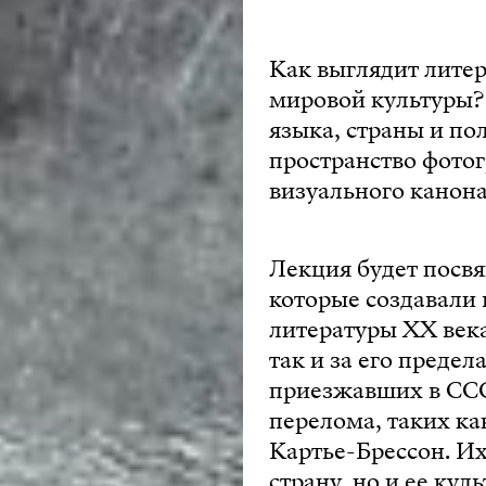
Как выглядит литер
мировой культуры?
языка, страны и по
пространство фотог
визуального канон
Лекция будет посв
которые создавали 
литературы XX века
так и за его преде
приезжавших в ССС
перелома, таких ка
Картье-Брессон. И
страну, но и ее кул