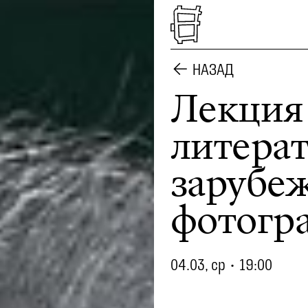
НАЗАД
Лекция
литерат
зарубе
фотогр
04.03, ср
•
19:00