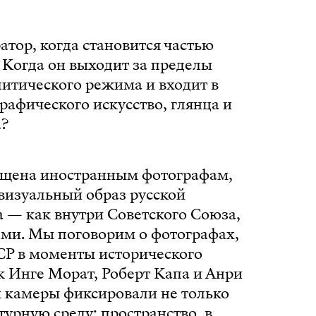
атор, когда становится частью
 Когда он выходит за пределы
литического режима и входит в
рафического искусство, глянца и
а?
ящена иностранным фотографам,
визуальный образ русской
 — как внутри Советского Союза,
лами. Мы поговорим о фотографах,
Р в моменты исторического
к Инге Морат, Роберт Капа и Анри
х камеры фиксировали не только
ьтурную среду: пространство, в