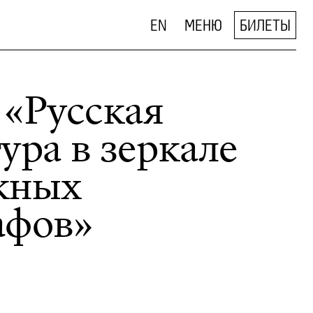
EN
МЕНЮ
БИЛЕТЫ
 «Русская
ура в зеркале
жных
афов»