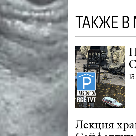
ТАКЖЕ В
П
С
13
Лекция хра