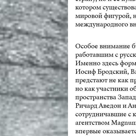
котором существова
мировой фигурой, 
международного в
Особое внимание б
работавшим с русс
Именно здесь форм
Иосиф Бродский, В
предстают не как п
но как участники о
пространства Запа
Ричард Аведон и Ан
сотрудничавшие с 
агентством Magnum.
впервые оказываетс