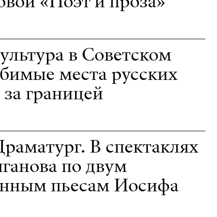
вой «Поэт и проза»
ультура в Советском
бимые места русских
 за границей
Драматург. В спектаклях
ганова по двум
анным пьесам Иосифа