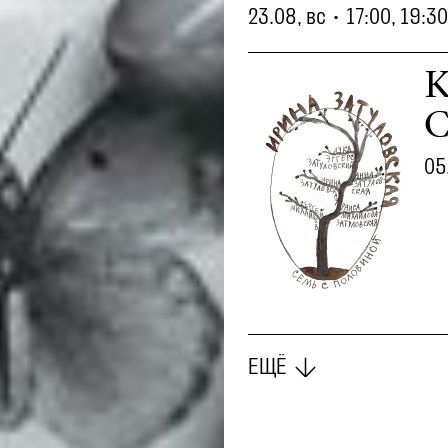
23.08, вс
•
17:00, 19:30
К
С
05
ЕЩЁ